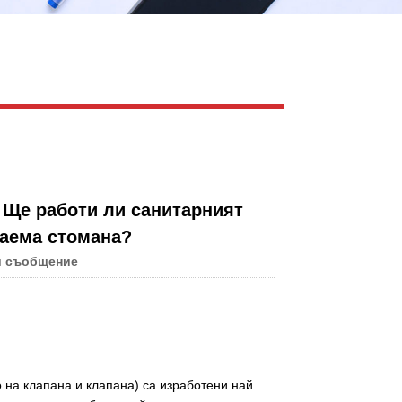
Live
? Ще работи ли санитарният
аема стомана?
и съобщение
 на клапана и клапана) са изработени най