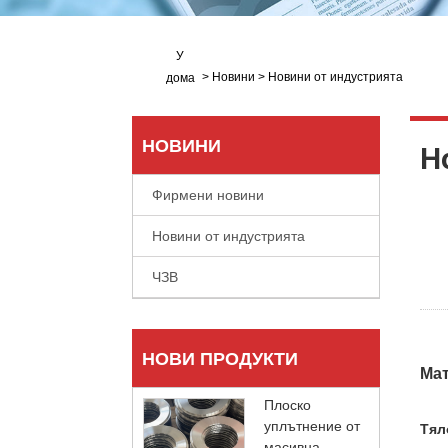
У
>
Новини
>
Новини от индустрията
дома
НОВИНИ
Н
Фирмени новини
Новини от индустрията
ЧЗВ
НОВИ ПРОДУКТИ
Ма
Плоско
уплътнение от
Тял
масивна