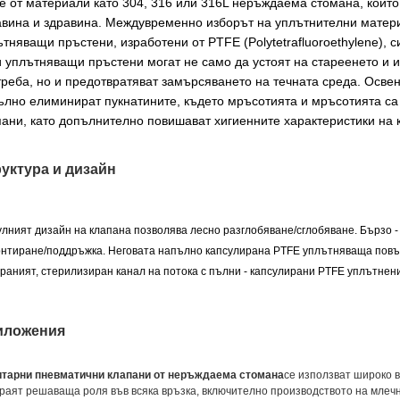
е от материали като 304, 316 или 316L неръждаема стомана, които
авина и здравина. Междувременно изборът на уплътнителни матер
тняващи пръстени, изработени от PTFE (Polytetrafluoroethylene), с
и уплътняващи пръстени могат не само да устоят на стареенето и 
реба, но и предотвратяват замърсяването на течната среда. Освен
ълно елиминират пукнатините, където мръсотията и мръсотията са 
пани, като допълнително повишават хигиенните характеристики на 
уктура и дизайн
лният дизайн на клапана позволява лесно разглобяване/сглобяване. Бързо 
нтиране/поддръжка. Неговата напълно капсулирана PTFE уплътняваща повърх
раният, стерилизиран канал на потока с пълни - капсулирани PTFE уплътнени
иложения
тарни пневматични клапани от неръждаема стомана
се използват широко в
граят решаваща роля във всяка връзка, включително производството на млечн