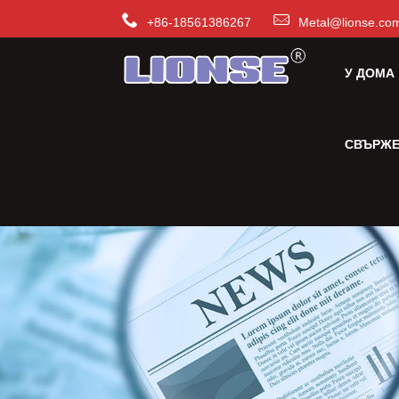
+86-18561386267
Metal@lionse.co
У ДОМА
СВЪРЖЕ