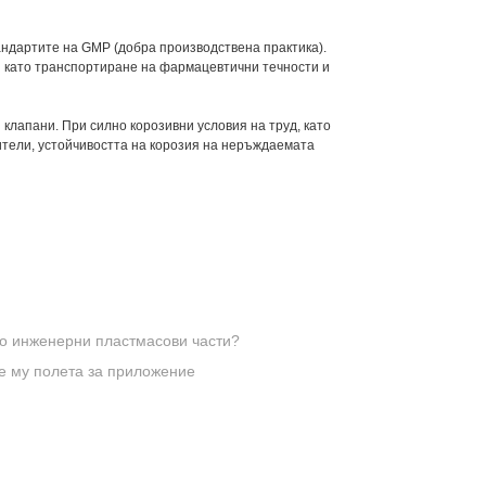
андартите на GMP (добра производствена практика).
и като транспортиране на фармацевтични течности и
клапани. При силно корозивни условия на труд, като
ители, устойчивостта на корозия на неръждаемата
но инженерни пластмасови части?
те му полета за приложение