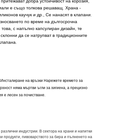
 притежават добра устойчивост на корозия,
иали е също толкова решаващ. Храна -
иликонов каучук и др., Се нанасят в клапани.
износването по време на дългосрочна
 това, с напълно капсулиран дизайн, те
склонни да се натрупват в традиционните
клапана.
- Инсталиране на връзки Нарежете времето за
ност няма мъртви ъгли за хигиена, а прецизно
я е лесен за почистване.
 различни индустрии. В сектора на храни и напитки
и продукти, пивоварството за бира и пълненето на