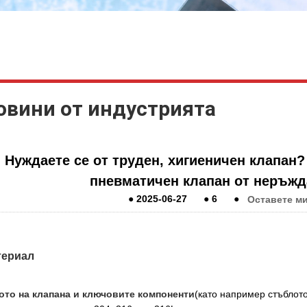
овини от индустрията
Нуждаете се от труден, хигиеничен клапан
пневматичен клапан от неръжд
●
2025-06-27
●
6
●
Оставете м
териал
ото на клапана и ключовите компоненти
(като например стъблото