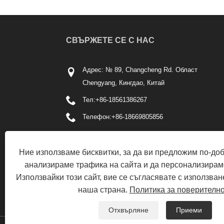
СВЪРЖЕТЕ СЕ С НАС
Адрес: № 89, Changcheng Rd. Област
Chengyang, Кингдао, Китай
Тел:
+86-18561386267
Телефон:
+86-18669805856
електронна поща:
Metal@lionse.com
Ние използваме бисквитки, за да ви предложим по-до
анализираме трафика на сайта и да персонализирам
Използвайки този сайт, вие се съгласявате с използван
наша страна.
Политика за поверителн
Отхвърляне
Приеми