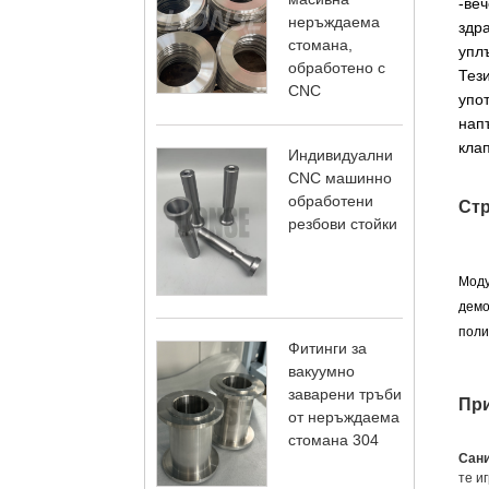
-веч
неръждаема
здр
стомана,
уплъ
обработено с
Тез
CNC
упот
нап
кла
Индивидуални
CNC машинно
обработени
Стр
резбови стойки
Моду
демо
поли
Фитинги за
вакуумно
заварени тръби
Пр
от неръждаема
стомана 304
Сани
те и