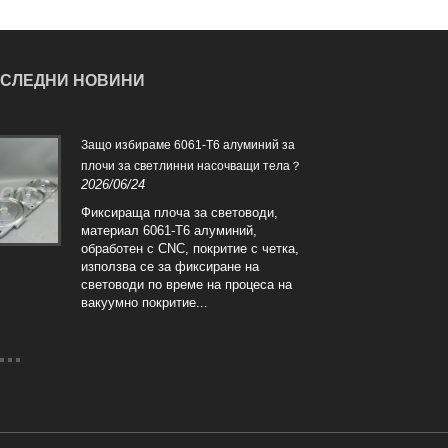
СЛЕДНИ НОВИНИ
Защо избираме 6061-T6 алуминий за
Какв
плочи за светлинни насочващи тела？
обсл
2026/06/24
2026
Фиксираща плоча за световоди,
Успе
материал 6061-T6 алуминий,
от п
обработен с CNC, покритие с четка,
Пър
използва се за фиксиране на
на 
световоди по време на процеса на
на з
вакуумно покритие...
ние 