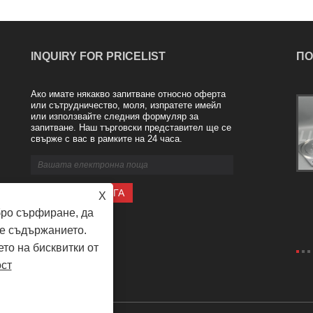
INQUIRY FOR PRICELIST
ПО
Ако имате някакво запитване относно оферта
Welcome Foreign Customers To Visit Our
или сътрудничество, моля, изпратете имейл
или използвайте следния формуляр за
Factory!
запитване. Наш търговски представител ще се
2026/05/22
свърже с вас в рамките на 24 часа.
On May 18, 2025, foreign customers
visited Qingdao LIONSE Mechanical
Engineering Co., Ltd. The general
manager, Mr. Huo, warmly welcomed the
X
guests who came from afar.
Accompanied ......
бро сърфиране, да
е съдържанието.
ето на бисквитки от
ост