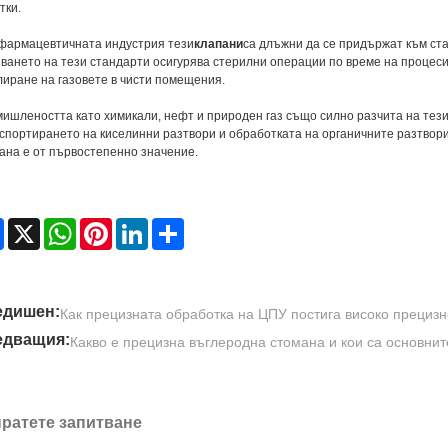
тки.
фармацевтичната индустрия тези
клапани
са длъжни да се придържат към ст
ването на тези стандарти осигурява стерилни операции по време на процес
лиране на газовете в чисти помещения.
ишлеността като химикали, нефт и природен газ също силно разчита на тези 
спортирането на киселинни разтвори и обработката на органичните разтвор
ана е от първостепенно значение.
Facebook
X
WhatsApp
Pinterest
LinkedIn
Share
едишен:
Как прецизната обработка на ЦПУ постига високо прециз
едващия:
Какво е прецизна въглеродна стомана и кои са основни
ратете запитване