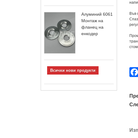
напи
Във 
Алуминий 6061
Спаз
Монтаж на
регу
фланец на
енкодер
Пром
тран
стом
Всички нови продукти
Пр
Сл
Изп