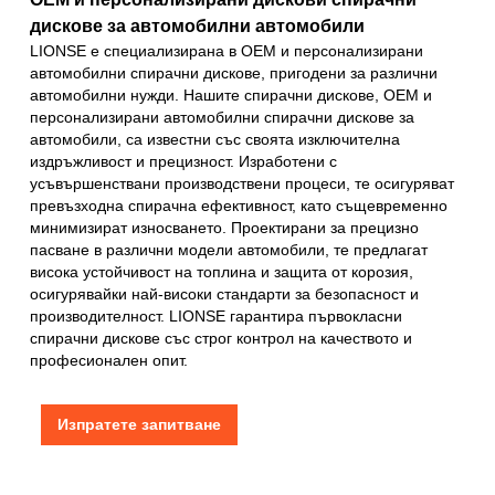
дискове за автомобилни автомобили
LIONSE е специализирана в OEM и персонализирани
автомобилни спирачни дискове, пригодени за различни
автомобилни нужди. Нашите спирачни дискове, OEM и
персонализирани автомобилни спирачни дискове за
автомобили, са известни със своята изключителна
издръжливост и прецизност. Изработени с
усъвършенствани производствени процеси, те осигуряват
превъзходна спирачна ефективност, като същевременно
минимизират износването. Проектирани за прецизно
пасване в различни модели автомобили, те предлагат
висока устойчивост на топлина и защита от корозия,
осигурявайки най-високи стандарти за безопасност и
производителност. LIONSE гарантира първокласни
спирачни дискове със строг контрол на качеството и
професионален опит.
Изпратете запитване