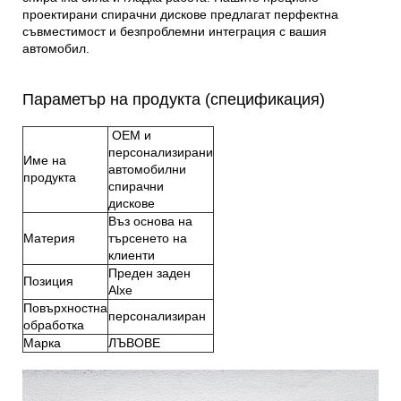
проектирани спирачни дискове предлагат перфектна
съвместимост и безпроблемни
интеграция с вашия
автомобил.
Параметър на продукта (спецификация)
OEM и
персонализирани
Име на
автомобилни
продукта
спирачни
дискове
Въз основа на
Материя
търсенето на
клиенти
Преден заден
Позиция
Alxe
Повърхностна
персонализиран
обработка
Марка
ЛЪВОВЕ