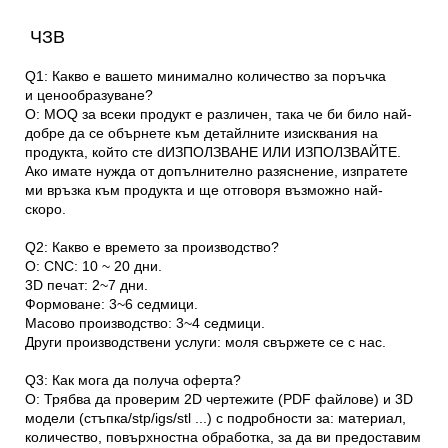
ЧЗВ
Q1: Какво е вашето минимално количество за поръчка
и
ценообразуване?
О: MOQ за всеки продукт е различен, така че
би било най-
добре да се обърнете към детайлните изисквания на
продукта, който сте
d
ИЗПОЛЗВАНЕ ИЛИ ИЗПОЛЗВАЙТЕ.
Ако имате нужда от допълнително разяснение, изпратете
ми
връзка към продукта и ще отговоря възможно най-
скоро.
Q2: Какво е времето за производство?
О: CNC: 10 ~ 20 дни.
3D печат: 2~7 дни.
Формоване: 3~6 седмици.
Масово производство: 3~4 седмици.
Други производствени услуги: моля свържете се
с нас.
Q3: Как мога да получа оферта?
О: Трябва да проверим 2D чертежите (PDF
файлове) и 3D
модели (стъпка/stp/igs/stl ...) с подробности за: материал,
количество,
повърхностна обработка, за да ви предоставим