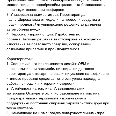
мощно спиране, подобрявайки цялостната безопасност и
производителност при шофиране.
3. Универсална съвместимост: Проектиран да
пасне
Широка гама от модели на превозни средства и
прави, предлагайки универсално решение за различни
автомобилни нужди.
4. Персонализирани опции: Изработени по
поръчка
Налични решения за отговаряне на конкретни
изисквания за превозното средство, осигуряващи
оптимално прилягане и производителност.
Характеристики:
1. Специфичен за приложението дизайн: OEM и
персонализирани автомобилни спирачни дискове
е
проектиран да отговаря на различни условия на шофиране
и типове превозни средства, като осигурява надеждна
работа при различни терени и скорости.
2. Устойчивост на топлина: Усъвършенствани
материали
Осигурете отлично разсейване на топлина,
предотвратявайки термичните изкривявания и
поддържайки постоянни спирачни характеристики дори при
тежка употреба.
3. Намаляване на шума: гладка повърхност
Минимизира