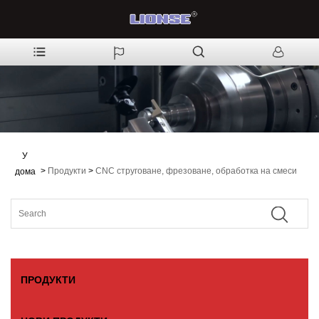
У
>
Продукти
>
CNC струговане, фрезоване, обработка на смеси
дома
ПРОДУКТИ