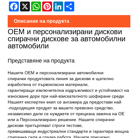
Facebook
X
WhatsApp
Pinterest
LinkedIn
Share
Описание на продукта
OEM и персонализирани дискови
спирачни дискове за автомобилни
автомобили
Представяне на продукта
Нашите OEM и персонализирани автомобилни
спирачки
продуктовата линия за дискове е щателно
изработена от първокласни материали,
гарантиращи
изключителна издръжливост и устойчивост на
износване дори при най-взискателното шофиране
среди.
Нашият експертен екип се ангажира да предостави най
-подходящия
продукт за вашето превозно средство,
независимо дали се нуждаете от прецизна замяна на OE
или a
Персонализирано решение. Нашите спирачни
дискове претърпяват строги тестове,
превишаващи
индустриални стандарти и гарантира мощна
спирачна сила и гладка работа.
Нашите прецизно