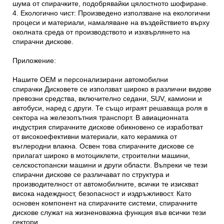
шума от спирачките, подобрявайки цялостното шофиране.
4. Екологично чист: Произведено
използване на екологични
процеси и материали, намаляване на въздействието върху
околната среда от производството и изхвърлянето на
спирачни дискове.
Приложение:
Нашите OEM и персонализирани автомобилни
спирачки
Дисковете се използват широко в различни видове
превозни средства, включително седани, SUV, камиони и
автобуси, наред с други. Те също играят решаваща роля в
сектора на железопътния транспорт. В авиационната
индустрия спирачните дискове обикновено се изработват
от високоефективни материали, като керамика от
въглеродни влакна. Освен това спирачните дискове се
прилагат широко в мотоциклети, строителни машини,
селскостопански машини и други области. Въпреки че тези
спирачни дискове се различават по структура и
производителност от автомобилните, всички те изискват
висока надеждност, безопасност и издръжливост. Като
основен компонент на спирачните системи, спирачните
дискове служат на жизненоважна функция във всички тези
сектори.