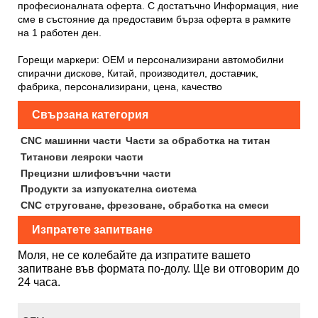
професионалната оферта. С достатъчно
Информация, ние
сме в състояние да предоставим бърза оферта в рамките
на 1 работен ден.
Горещи маркери: OEM и персонализирани автомобилни
спирачни дискове, Китай, производител, доставчик,
фабрика, персонализирани, цена, качество
Свързана категория
CNC машинни части
Части за обработка на титан
Титанови леярски части
Прецизни шлифовъчни части
Продукти за изпускателна система
CNC струговане, фрезоване, обработка на смеси
Изпратете запитване
Моля, не се колебайте да изпратите вашето
запитване във формата по-долу. Ще ви отговорим до
24 часа.