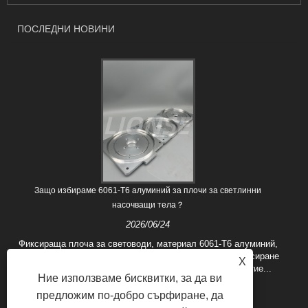
ПОСЛЕДНИ НОВИНИ
Защо избираме 6061-T6 алуминий за плочи за светлинни
насочващи тела？
2026/06/24
Фиксираща плоча за световоди, материал 6061-T6 алуминий,
обработен с CNC, покритие с четка, използва се за фиксиране
X
на световоди по време на процеса на вакуумно покритие...
Ние използваме бисквитки, за да ви
предложим по-добро сърфиране, да