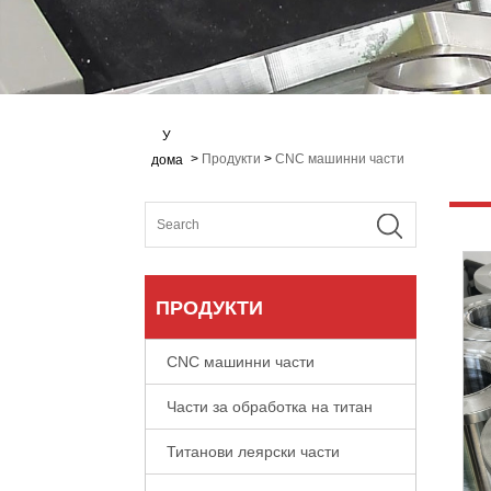
У
>
Продукти
>
CNC машинни части
дома
ПРОДУКТИ
CNC машинни части
Части за обработка на титан
Титанови леярски части