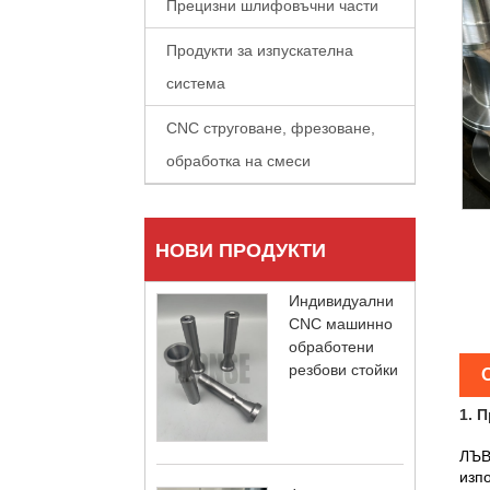
Прецизни шлифовъчни части
Продукти за изпускателна
система
CNC струговане, фрезоване,
обработка на смеси
НОВИ ПРОДУКТИ
Индивидуални
CNC машинно
обработени
резбови стойки
1. 
ЛЪВ
изп