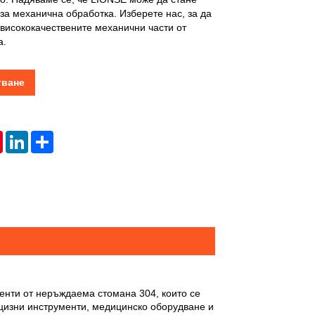
за механична обработка. Изберете нас, за да
висококачествените механични части от
а.
тване
tsApp
Pinterest
LinkedIn
Share
нти от неръждаема стомана 304, които се
ецизни инструменти, медицинско оборудване и