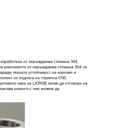
 изработени от неръждаема стомана 304,
зни компоненти от неръждаема стомана 304 са
аради тяхната устойчивост на корозия и
мпонент се подлага на стриктна CNC
дуктовата гама на LIONSE може да отговори на
изисква клиентът, ние можем да