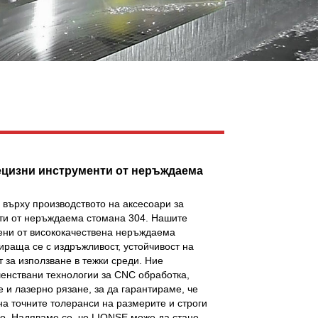
Live
ецизни инструменти от неръждаема
върху производството на аксесоари за
ти от неръждаема стомана 304. Нашите
тени от висококачествена неръждаема
ираща се с издръжливост, устойчивост на
т за използване в тежки среди. Ние
енствани технологии за CNC обработка,
и лазерно рязане, за да гарантираме, че
 на точните толеранси на размерите и строги
во. Надяваме се, че LIONSE може да стане