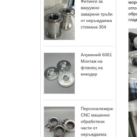
Фитинги за
мор
вакуумно
отг
обра
заварени тръби
глад
от неръждаема
стомана 304
Алуминий 6061
Монтаж на
фланец на
енкодер
Персонализирани
CNC машинно
обработени
части от
неръждаема