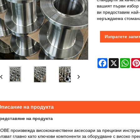
вашият първи избор 
ви предоставим най-
неръждаема стоман
Изпратете запи
Facebook
X
Wha
Описание на продукта
Представяне на продукта
ОВЕ произвежда висококачествени аксесоари за прецизни инструме
олзват главно като ключови компоненти за оборудване с високо пр