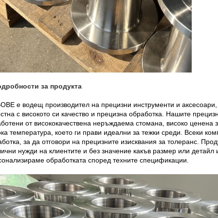
одробности за продукта
ОВЕ е водещ производител на прецизни инструменти и аксесоари,
естна с високото си качество и прецизна обработка. Нашите преци
аботени от висококачествена неръждаема стомана, високо ценена з
ка температура, което ги прави идеални за тежки среди. Всеки ко
ботка, за да отговори на прецизните изисквания за толеранс. Про
ични нужди на клиентите и без значение какъв размер или детайл 
сонализираме обработката според техните спецификации.