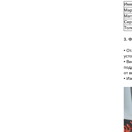
Име
Мар
Мат
Сер
Тол
3. 
• О
усто
• Ви
подд
от в
• Из