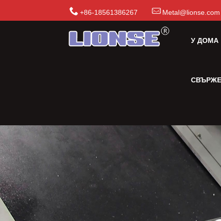
+86-18561386267
Metal@lionse.com
У ДОМА
СВЪРЖЕ