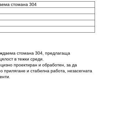
аема стомана 304
ръждаема стомана 304, предлагаща
цялост в тежки среди.
ецизно проектиран и обработен, за да
о прилягане и стабилна работа, незасегната
енти.