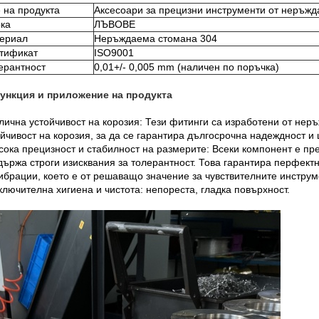
 на продукта
Аксесоари за прецизни инструменти от неръжд
ка
ЛЪВОВЕ
ериал
Неръждаема стомана 304
тификат
ISO9001
ерантност
0,01+/- 0,005 mm (наличен по поръчка)
Функция и приложение на продукта
тлична устойчивост на корозия: Тези фитинги са изработени от не
йчивост на корозия, за да се гарантира дългосрочна надеждност и 
сока прецизност и стабилност на размерите: Всеки компонент е пр
ържа строги изисквания за толерантност. Това гарантира перфектн
ибрации, което е от решаващо значение за чувствителните инструм
ключителна хигиена и чистота: непореста, гладка повърхност.