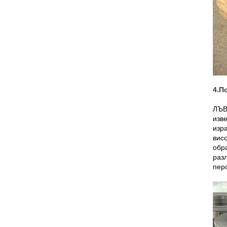
4.П
ЛЪВ
изв
изр
висо
обра
разл
пер