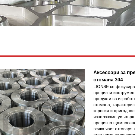
Аксесоари за пр
стомана 304
LIONSE се фокусира 
прецизни инструмен
продукти са израбо
стомана, характериз
корозия и пригоднос
използваме усъвърш
прецизно щамповане 
всяка част отговаря
стандарти за качест