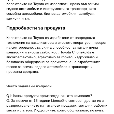
Колекторите на Toyota се използват широко във всички
видове автомобили и инструменти за транспорт, като
семейни автомобили, бизнес автомобили, автобуси,
камиони и т.н.
Подробности за продукта
Колекторите на Toyota са изработени от напреднала
технология на катализатора и високотемпературен процес
на синтероване, със силна способност за каталитична
конверсия и висока стабилност. Toyota Chonekolds е
високоефективно, ефективно за гориво, издръжливо и
безопасно оборудване за пречистване на отработените
газове за всички видове автомобили и транспортни
превозни средства.
Често задавани въпроси
Q1: Какви продукти произвежда вашата компания?
О: За повече от 15 години Lionse® е световен доставчик в
разпространението на титанови продукти, метални работни
места и лагери. Индустриите, които обслужваме, включва