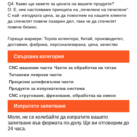
Q4: Какво ще кажете за цената на вашите продукти?
О: Е, ние настояваме принципа на „печелене на печелене“.
С най -изгодната цена, за да помогнем на нашите клиенти
да спечелят повече пазарен дял, така че да спечелят
повече бизнес.
Горещи маркери: Toyota колектори, Китай, производител,
доставчик, фабрика, персонализирана, цена, качество
Свързана категория
CNC машинни части
Части за обработка на титан
Титанови леярски части
Прецизни шлифовъчни части
Продукти за изпускателна система
CNC струговане, фрезоване, обработка на смеси
Изпратете запитване
Моля, не се колебайте да изпратите вашето
запитване във формата по-долу. Ще ви отговорим до
24 часа.