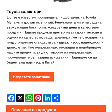
Toyota колектори
Lionse е известен производител и доставчик на Toyota
Mynalys и доставчик в Китай. Репутацията ни е изградена
върху нашия богат опит, конкурентни цени и качествени
продукти. Нашите продукти претърпяват строги тестове и
оценка на качеството, за да гарантират, че те отговарят на
индустриалните стандарти за издръжливост, надеждност и
дълголетие. Ние непрекъснато иновации и подобряваме
нашите продукти, за да отговорим на непрекъснато
променящите се пазарни изисквания. Надяваме се да
бъдем ваш партньор в Китай!
Изпратете запитване
Facebook
X
WhatsApp
Pinterest
LinkedIn
Share
Описание на продукта