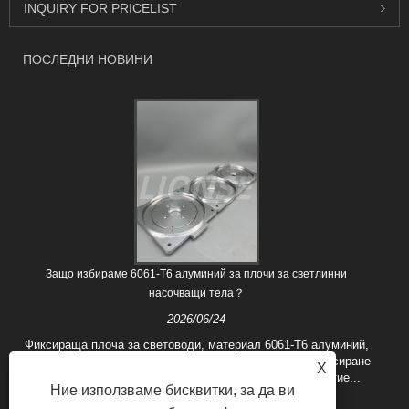
INQUIRY FOR PRICELIST
ПОСЛЕДНИ НОВИНИ
Защо избираме 6061-T6 алуминий за плочи за светлинни
насочващи тела？
2026/06/24
Фиксираща плоча за световоди, материал 6061-T6 алуминий,
обработен с CNC, покритие с четка, използва се за фиксиране
X
на световоди по време на процеса на вакуумно покритие...
Ние използваме бисквитки, за да ви