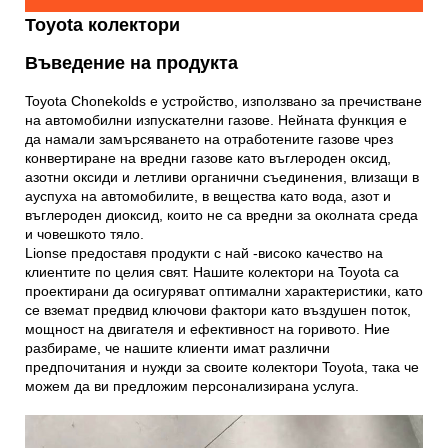
Toyota колектори
Въведение на продукта
Toyota Chonekolds е устройство, използвано за пречистване
на автомобилни изпускателни газове. Нейната функция е
да намали замърсяването на отработените газове чрез
конвертиране на вредни газове като въглероден оксид,
азотни оксиди и летливи органични съединения, влизащи в
ауспуха на автомобилите, в вещества като вода, азот и
въглероден диоксид, които не са вредни за околната среда
и човешкото тяло.
Lionse предоставя продукти с най -високо качество на
клиентите по целия свят. Нашите колектори на Toyota са
проектирани да осигуряват оптимални характеристики, като
се вземат предвид ключови фактори като въздушен поток,
мощност на двигателя и ефективност на горивото. Ние
разбираме, че нашите клиенти имат различни
предпочитания и нужди за своите колектори Toyota, така че
можем да ви предложим персонализирана услуга.