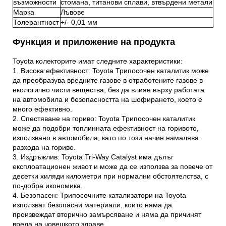
възможности
стомана, титанови сплави, втвърдени метали
Марка
Лъвове
Толерантност
+/- 0,01 мм
Функция и приложение на продукта
Toyota колекторите имат следните характеристики:
1. Висока ефективност: Toyota Трипосочен каталитик може
да преобразува вредните газове в отработените газове в
екологично чисти вещества, без да влияе върху работата
на автомобила и безопасността на шофирането, което е
много ефективно.
2. Спестяване на гориво: Toyota Трипосочен каталитик
може да подобри топлинната ефективност на горивото,
използвано в автомобила, като по този начин намалява
разхода на гориво.
3. Издръжлив: Toyota Tri-Way Catalyst има дълъг
експлоатационен живот и може да се използва за повече от
десетки хиляди километри при нормални обстоятелства, с
по-добра икономика.
4. Безопасен: Трипосочните катализатори на Toyota
използват безопасни материали, които няма да
произвеждат вторично замърсяване и няма да причинят
вреда на човешкото здраве.