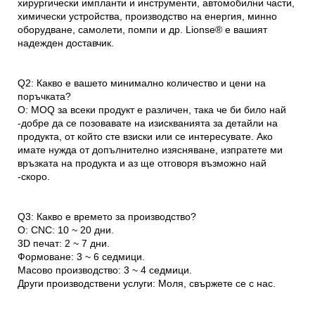
хирургически импланти и инструменти, автомобилни части,
химически устройства, производство на енергия, минно
оборудване, самолети, помпи и др. Lionse® е вашият
надежден доставчик.
Q2: Какво е вашето минимално количество и цени на
поръчката?
О: MOQ за всеки продукт е различен, така че би било най
-добре да се позовавате на изискванията за детайли на
продукта, от който сте взиски или се интересувате. Ако
имате нужда от допълнително изясняване, изпратете ми
връзката на продукта и аз ще отговоря възможно най
-скоро.
Q3: Какво е времето за производство?
О: CNC: 10 ~ 20 дни.
3D печат: 2 ~ 7 дни.
Формоване: 3 ~ 6 седмици.
Масово производство: 3 ~ 4 седмици.
Други производствени услуги: Моля, свържете се с нас.